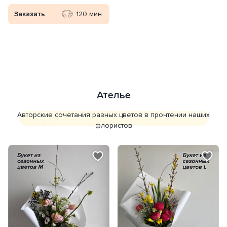
Заказать
120 мин.
Личный кабинет
Ателье
Вход в личный кабинет - доступ к
Авторские сочетания разных цветов в прочтении наших
бонусам, истории заказов и адресам
флористов
Получить код