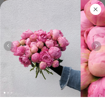
Заказать
120 мин.
Заказать
120 мин.
От фермеров
Jqms
Annie
5 500 ₽
8 500 ₽
Заказать
120 мин.
Заказать
120 мин.
Сезон