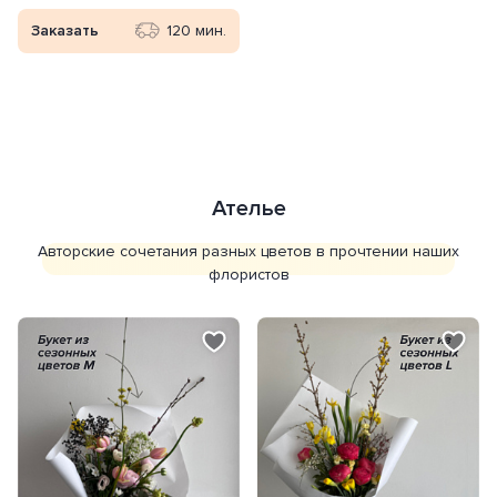
Заказать
120 мин.
Личный кабинет
Ателье
Вход в личный кабинет - доступ к
Авторские сочетания разных цветов в прочтении наших
бонусам, истории заказов и адресам
флористов
Получить код