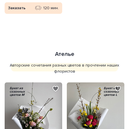
Заказать
120 мин.
Личный кабинет
Ателье
Вход в личный кабинет - доступ к
Авторские сочетания разных цветов в прочтении наших
бонусам, истории заказов и адресам
флористов
Получить код