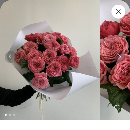
Заказать
120 мин.
Заказать
120 мин.
От фермеров
Jqms
Annie
5 500 ₽
8 500 ₽
Заказать
120 мин.
Заказать
120 мин.
Сезон