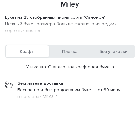
Miley
Букет из 25 отобранных пиона сорта "Саломон"
Нежный букет, размера больше среднего из редких
сортовых пионов!
Можем собирать вместе с сезонной зеленью и/или
цветущими ветками, если захотите.
Крафт
Пленка
Без упаковки
Упаковка: Стандартная крафтовая бумага
Эмми
25 500 ₽
Бесплатная доставка
Бесплатно и быстро доставим букет —от 60 минут
Заказать
120 мин.
в пределах МКАД.*