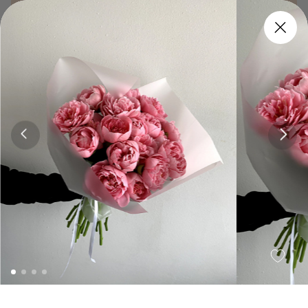
Заказать
120 мин.
Заказать
120 мин.
От фермеров
Jqms
Annie
5 500 ₽
8 500 ₽
Заказать
120 мин.
Заказать
120 мин.
Сезон